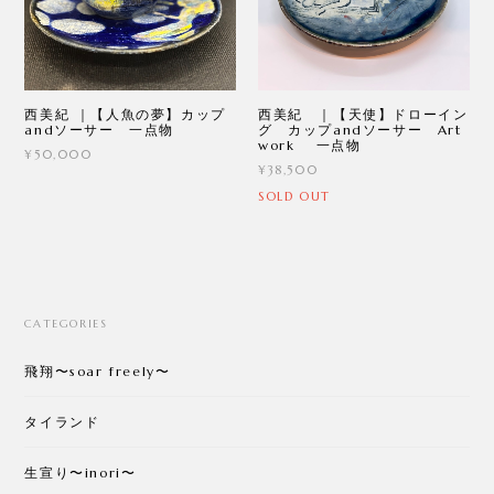
西美紀 ｜【人魚の夢】カップ
西美紀 ｜【天使】ドローイン
andソーサー 一点物
グ カップandソーサー Art
work 一点物
¥50,000
¥38,500
SOLD OUT
CATEGORIES
飛翔〜soar freely〜
タイランド
生宣り〜inori〜