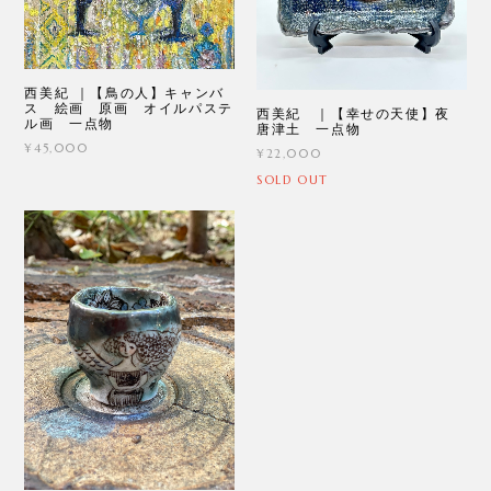
西美紀 ｜【鳥の人】キャンバ
ス 絵画 原画 オイルパステ
西美紀 ｜【幸せの天使】夜
ル画 一点物
唐津土 一点物
¥45,000
¥22,000
SOLD OUT