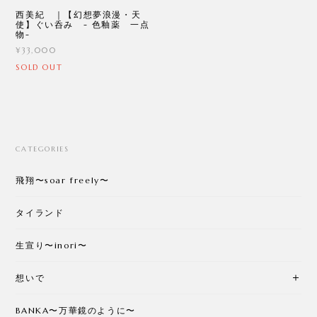
西美紀 ｜【幻想夢浪漫・天
使】ぐい呑み - 色釉薬 一点
物-
¥33,000
SOLD OUT
CATEGORIES
飛翔〜soar freely〜
タイランド
生宣り〜inori〜
想いで
BANKA〜万華鏡のように〜