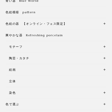
青い器 Blue World
色絵模様 pattern
色絵の器 【オンライン・フェス限定】
爽やかな器 Refreshing porcelain
モチーフ
陶芸・カタチ
絵画
立体
染色
色で選ぶ