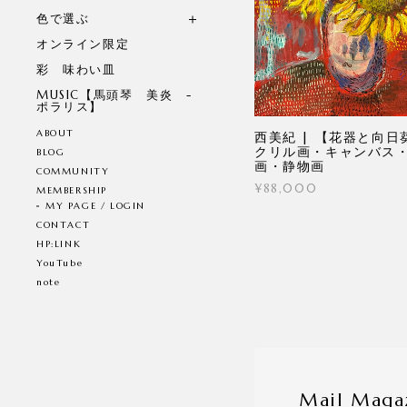
色で選ぶ
オンライン限定
彩 味わい皿
MUSIC【馬頭琴 美炎 -
ポラリス】
ABOUT
西美紀 | 【花器と向日
クリル画・キャンバス
BLOG
画・静物画
COMMUNITY
¥88,000
MEMBERSHIP
MY PAGE / LOGIN
CONTACT
HP:LINK
YouTube
note
Mail Maga