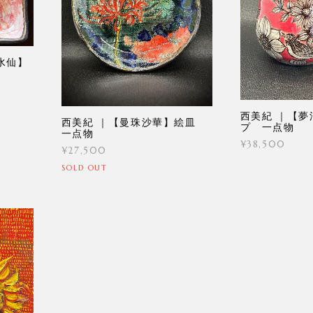
水仙】
西美紀 ｜【夢
西美紀 ｜【曼珠沙華】絵皿
プ 一点物
一点物
¥38,500
¥27,500
SOLD OUT