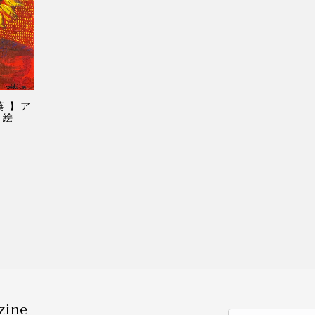
葵 】ア
・絵
zine