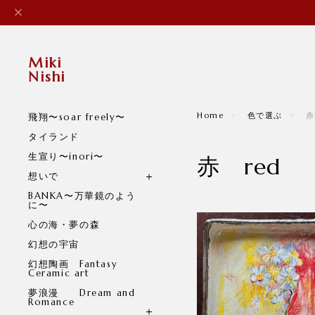
Miki
Nishi
Home
色で選ぶ
赤
飛翔〜soar freely〜
タイランド
生宣り〜inori〜
赤 red
想いで
BANKA〜万華鏡のよう
に〜
心の海・夢の森
幻想の宇宙
幻想陶画 Fantasy
Ceramic art
夢浪漫 Dream and
Romance