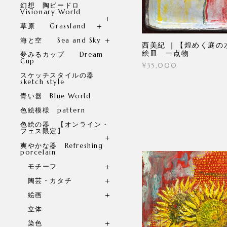
幻想 陶ビードロ
Visionary World
草原 Grassland
海と空 Sea and Sky
西美紀 ｜【煌めく庭の
絵皿 一点物
夢みるカップ Dream
Cup
¥35,000
スケッチスタイルの器
sketch style
青い器 Blue World
色絵模様 pattern
色絵の器 【オンライン・
フェス限定】
爽やかな器 Refreshing
porcelain
モチーフ
陶芸・カタチ
絵画
立体
染色