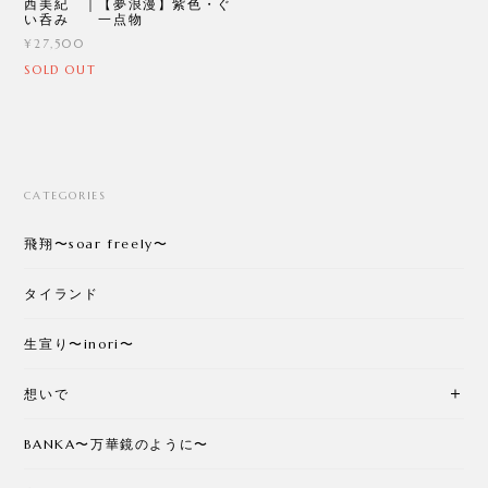
西美紀 ｜【夢浪漫】紫色・ぐ
い呑み 一点物
¥27,500
SOLD OUT
CATEGORIES
飛翔〜soar freely〜
タイランド
生宣り〜inori〜
想いで
BANKA〜万華鏡のように〜