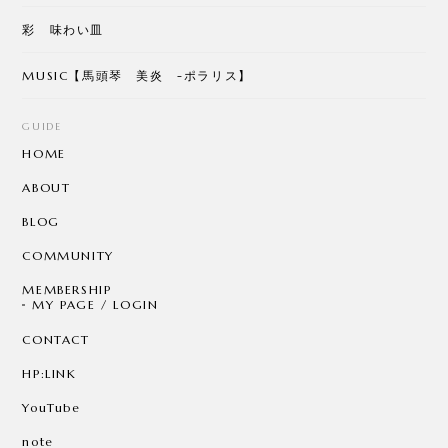
彩 味わい皿
MUSIC【馬頭琴 美炎 -ポラリス】
GUIDE
HOME
ABOUT
BLOG
COMMUNITY
MEMBERSHIP
MY PAGE / LOGIN
CONTACT
HP:LINK
YouTube
note