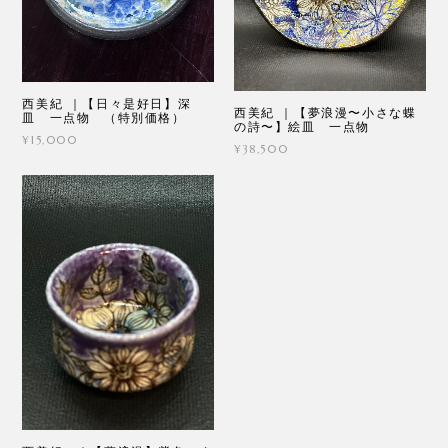
西美紀 ｜【日々是好日】深
西美紀 ｜【夢浪漫〜小さな蝶
皿 一点物 （特別価格）
の詩〜】絵皿 一点物
¥15,000
¥38,500