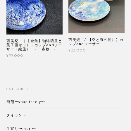
西美紀 / 【空と海の間に】カ
西美紀 ｜【金魚】珈琲碗皿と
ップandソーサー
菓子皿セット（カップandソー
サー・絵皿） - 一点物 -
¥22,000
¥55,000
CATEGORIES
飛翔〜soar freely〜
タイランド
生宣り〜inori〜