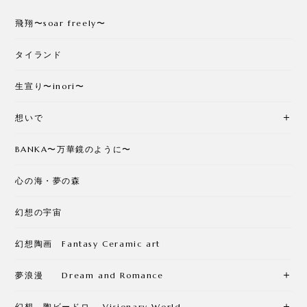
飛翔〜soar freely〜
タイランド
生宣り〜inori〜
想いで
BANKA〜万華鏡のように〜
心の海・夢の森
幻想の宇宙
幻想陶画 Fantasy Ceramic art
夢浪漫 Dream and Romance
幻想 陶ビードロ Visionary World