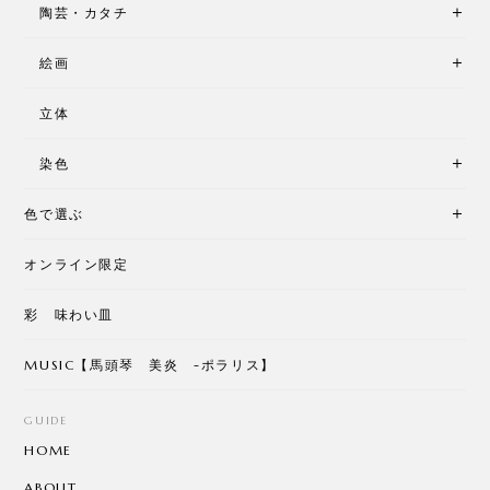
陶芸・カタチ
絵画
立体
染色
色で選ぶ
オンライン限定
彩 味わい皿
MUSIC【馬頭琴 美炎 -ポラリス】
GUIDE
HOME
ABOUT