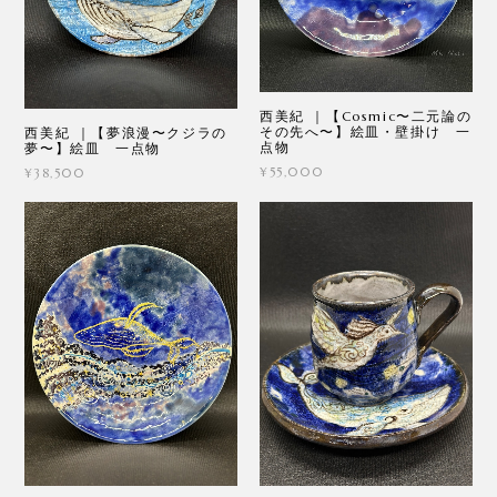
西美紀 ｜【Cosmic〜二元論の
その先へ〜】絵皿・壁掛け 一
西美紀 ｜【夢浪漫〜クジラの
点物
夢〜】絵皿 一点物
¥55,000
¥38,500