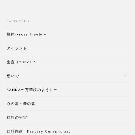
CATEGORIES
飛翔〜soar freely〜
タイランド
生宣り〜inori〜
想いで
BANKA〜万華鏡のように〜
心の海・夢の森
幻想の宇宙
幻想陶画 Fantasy Ceramic art