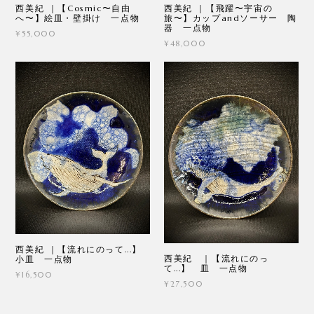
西美紀 ｜【Cosmic〜自由
西美紀 ｜【飛躍〜宇宙の
へ〜】絵皿・壁掛け 一点物
旅〜】カップandソーサー 陶
器 一点物
¥55,000
¥48,000
西美紀 ｜【流れにのって...】
西美紀 ｜【流れにのっ
小皿 一点物
て...】 皿 一点物
¥16,500
¥27,500