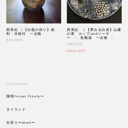
西美紀 ｜【白龍の祈り】徳
西美紀 ｜【夢みる白虎】山霧
利・木箱付 一点物
の青 カップandソーサ
ー - 色釉薬 一点物 -
¥58,000
¥58,300
SOLD OUT
CATEGORIES
飛翔〜soar freely〜
タイランド
生宣り〜inori〜