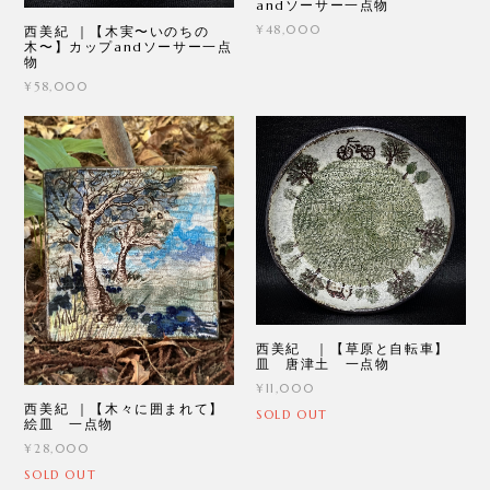
andソーサー一点物
¥48,000
西美紀 ｜【木実〜いのちの
木〜】カップandソーサー一点
物
¥58,000
西美紀 ｜【草原と自転車】
皿 唐津土 一点物
¥11,000
西美紀 ｜【木々に囲まれて】
SOLD OUT
絵皿 一点物
¥28,000
SOLD OUT