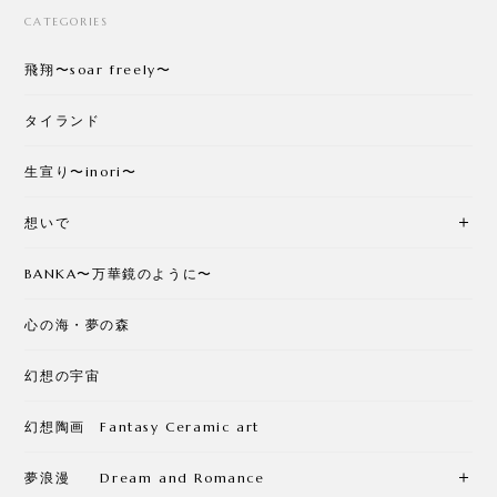
CATEGORIES
飛翔〜soar freely〜
タイランド
生宣り〜inori〜
想いで
BANKA〜万華鏡のように〜
心の海・夢の森
幻想の宇宙
幻想陶画 Fantasy Ceramic art
夢浪漫 Dream and Romance