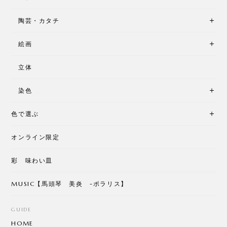
陶芸・カタチ
絵画
立体
染色
色で選ぶ
オンライン限定
彩 味わい皿
MUSIC【馬頭琴 美炎 -ポラリス】
GUIDE
HOME