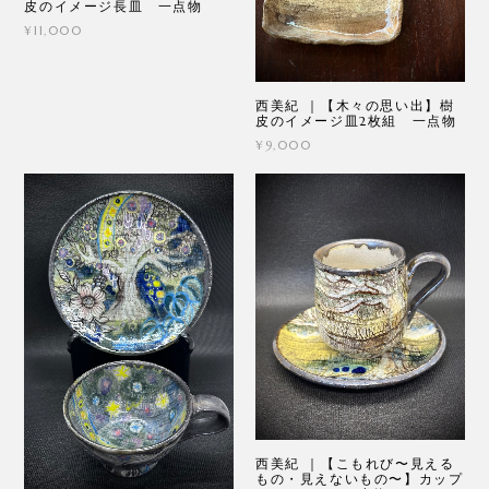
皮のイメージ長皿 一点物
¥11,000
西美紀 ｜【木々の思い出】樹
皮のイメージ皿2枚組 一点物
¥9,000
西美紀 ｜【こもれび〜見える
もの・見えないもの〜】カップ