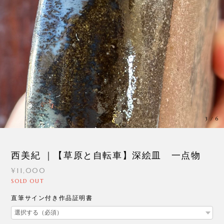
3
/
6
西美紀 ｜【草原と自転車】深絵皿 一点物
¥11,000
SOLD OUT
直筆サイン付き作品証明書