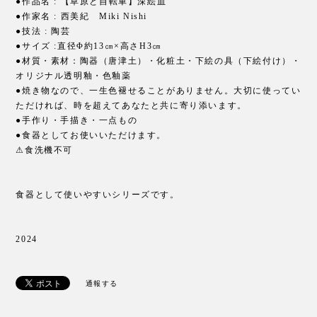
●作品名 : 【草原と自転車】深絵皿
●作家名 : 西美紀 Miki Nishi
●技法 : 陶芸
●サイズ :直径Φ約13㎝×高さH3㎝
●材質・素材：陶器（唐津土）・化粧土・下絵の具（下絵付け）・
オリジナル透明釉・色釉薬
●焼き物なので、一生色褪せることがありません。大切に使ってい
ただければ、時を超えてあなたと共に寄り添います。
●手作り・手描き・一点もの
●食器としてお使いいただけます。
⚠︎食洗機不可
食器として使いやすいシリーズです。
2024
通報する