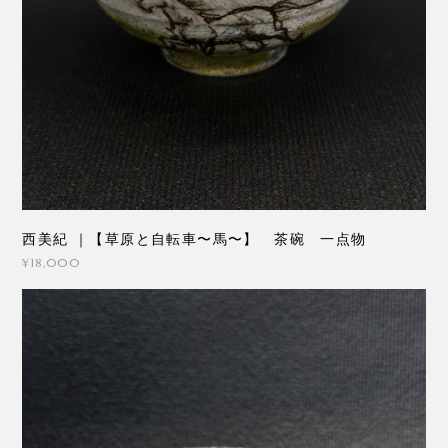
西美紀 ｜【草原と自転車〜馬〜】 茶碗 一点物
¥18,000