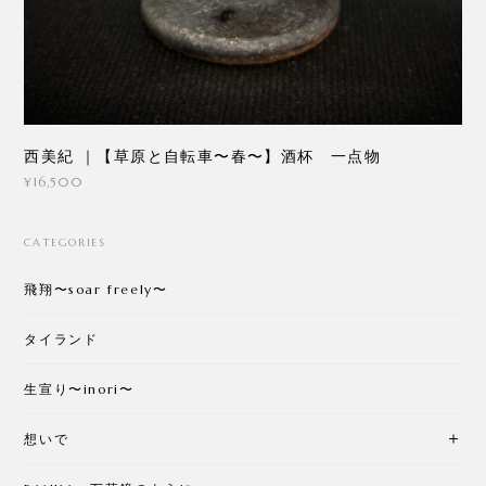
西美紀 ｜【草原と自転車〜春〜】酒杯 一点物
¥16,500
CATEGORIES
飛翔〜soar freely〜
タイランド
生宣り〜inori〜
想いで