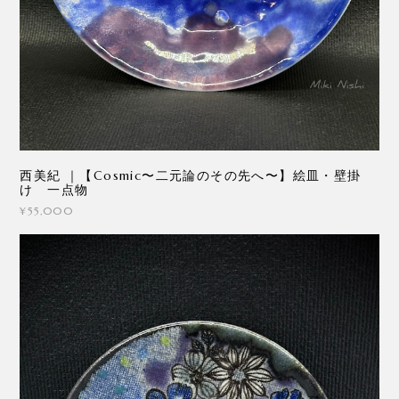
西美紀 ｜【Cosmic〜二元論のその先へ〜】絵皿・壁掛
け 一点物
¥55,000