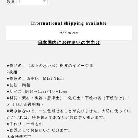
数量
International shipping available
Add to cart
日本国内にお住まいの方向け
●作品名 : 【木々の思い出】樹皮のイメージ皿
2枚組
●作家名 : 西美紀 Miki Nishi
●技法 : 陶芸
●サイズ :約14〜15㎝×14〜15㎝
●材質・素材：陶器（唐津土）・化粧土・下絵の具（下絵付け）・
オリジナル透明釉・
●焼き物なので、一生色褪せることがありません。大切に使ってい
ただければ、時を超えてあなたと共に寄り添います。
●手作り・一点もの
●食器としてお使いいただけます。
⚠︎食洗機不可