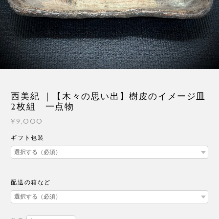
3
/
7
西美紀 ｜【木々の思い出】樹皮のイメージ皿
2枚組 一点物
¥9,000
ギフト包装
配送の箱など