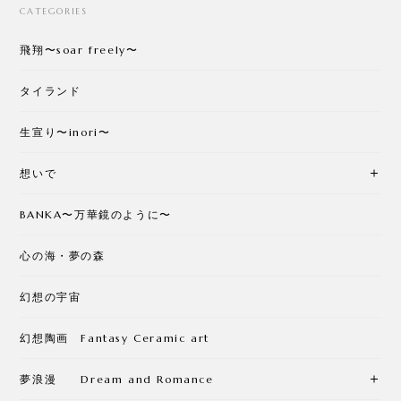
CATEGORIES
飛翔〜soar freely〜
タイランド
生宣り〜inori〜
想いで
BANKA〜万華鏡のように〜
心の海・夢の森
幻想の宇宙
幻想陶画 Fantasy Ceramic art
夢浪漫 Dream and Romance