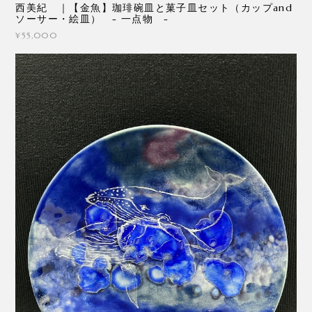
西美紀 ｜【金魚】珈琲碗皿と菓子皿セット（カップand
ソーサー・絵皿） - 一点物 -
¥55,000