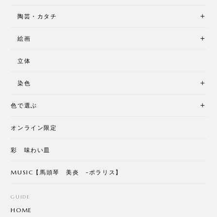
陶芸・カタチ
絵画
立体
染色
色で選ぶ
オンライン限定
彩 味わい皿
MUSIC【馬頭琴 美炎 -ポラリス】
GUIDE
HOME