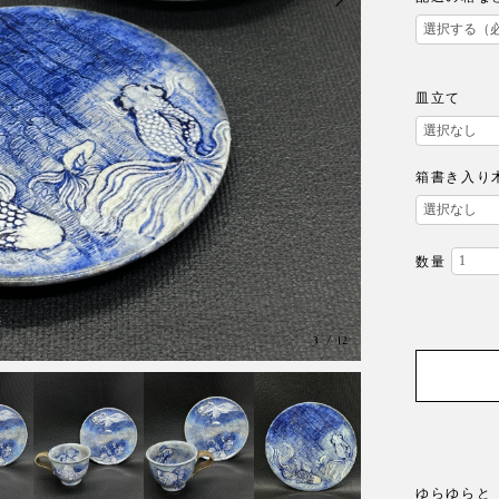
皿立て
箱書き入り
数量
4
/
12
ゆらゆらと