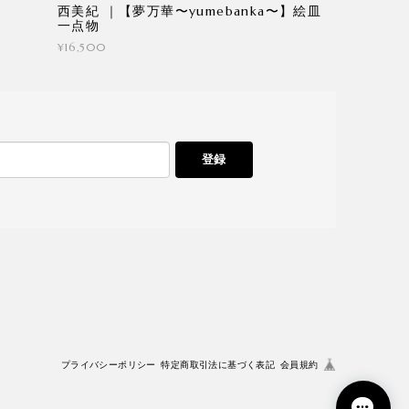
西美紀 ｜【夢万華〜yumebanka〜】絵皿
一点物
¥16,500
登録
プライバシーポリシー
特定商取引法に基づく表記
会員規約