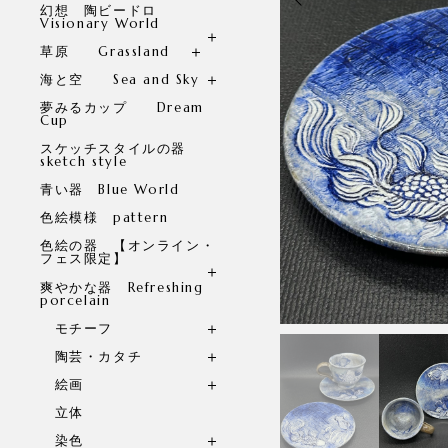
幻想 陶ビードロ
Visionary World
草原 Grassland
海と空 Sea and Sky
夢みるカップ Dream
Cup
スケッチスタイルの器
sketch style
青い器 Blue World
色絵模様 pattern
色絵の器 【オンライン・
フェス限定】
爽やかな器 Refreshing
porcelain
モチーフ
陶芸・カタチ
絵画
立体
染色