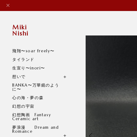
Miki
Nishi
飛翔〜soar freely〜
タイランド
生宣り〜inori〜
想いで
BANKA〜万華鏡のよう
に〜
心の海・夢の森
幻想の宇宙
幻想陶画 Fantasy
Ceramic art
夢浪漫 Dream and
Romance