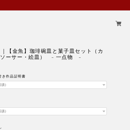
 ｜【金魚】珈琲碗皿と菓子皿セット（カ
dソーサー・絵皿） - 一点物 -
付き作品証明書
ど