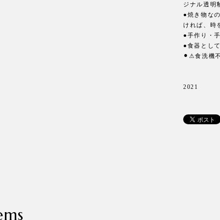
ジナル透明
●焼き物な
ければ、時
●手作り・
●食器とし
⚫︎⚠︎食洗
2021
ems