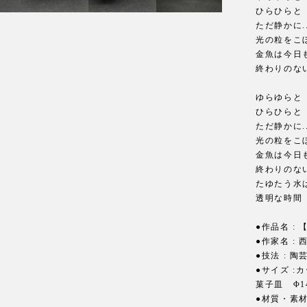
ひらひらと
ただ静かに..
光の粒をこ
金魚は今日
終わりのな
ゆらゆらと
ひらひらと
ただ静かに..
光の粒をこ
金魚は今日
終わりのな
たゆたう水
透明な時間
●作品名 :
●作家名 : 西
●技法 : 陶
●サイズ :カ
菓子皿 Φ1
●材質・素