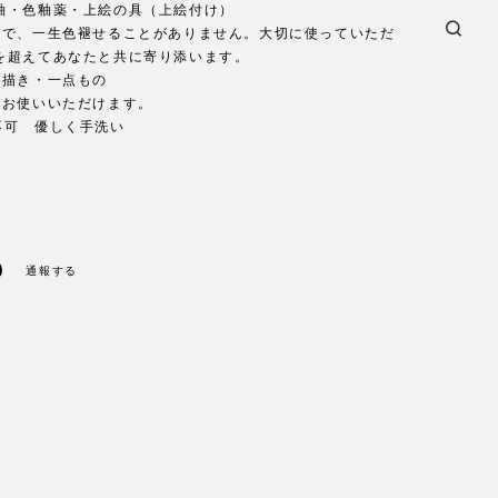
釉・色釉薬・上絵の具（上絵付け）
ので、一生色褪せることがありません。大切に使っていただ
を超えてあなたと共に寄り添います。
手描き・一点もの
てお使いいただけます。
機不可 優しく手洗い
通報する