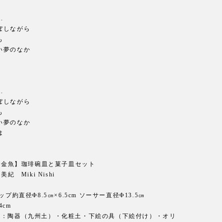
.
ぼしながら
も
い夢のなか
.
ぼしながら
も
い夢のなか
は
 【金魚】珈琲碗皿と菓子皿セット
美紀 Miki Nishi
芸
ップ約直径Φ8.5㎝×6.5cm ソーサー直径Φ13.5㎝
4cm
材：陶器（九州土）・化粧土・下絵の具（下絵付け）・オリ