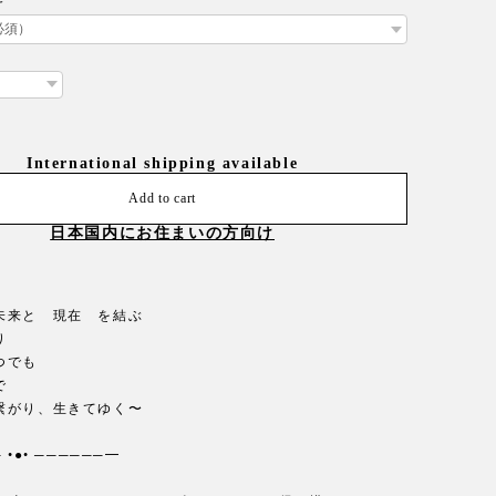
International shipping available
Add to cart
日本国内にお住まいの方向け
未来と 現在 を結ぶ
り
いつでも
で
繋がり、生きてゆく〜
 •●• ──────━