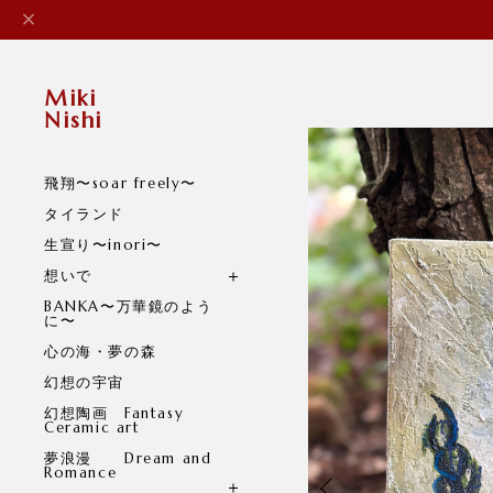
Miki
Nishi
飛翔〜soar freely〜
タイランド
生宣り〜inori〜
想いで
BANKA〜万華鏡のよう
に〜
心の海・夢の森
幻想の宇宙
幻想陶画 Fantasy
Ceramic art
夢浪漫 Dream and
Romance