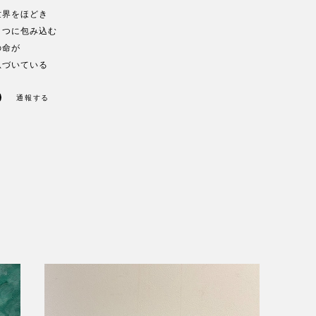
世界をほどき
とつに包み込む
の命が
息づいている
通報する