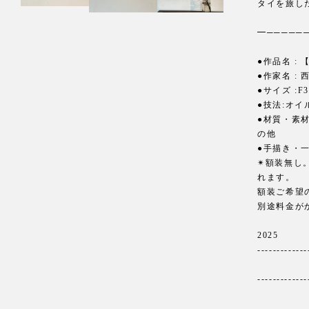
タイを旅し
━──────
●作品名 :
●作家名 : 西
●サイズ :F3
●技法:オ
●材質・素
の他
●手描き・
✴︎額装無
れます。
額装ご希望
別途料金が
2025
-------------
-------------