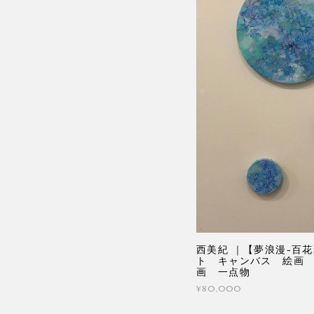
西美紀 ｜【夢浪漫-百花
ト キャンバス 絵画
画 一点物
¥80,000