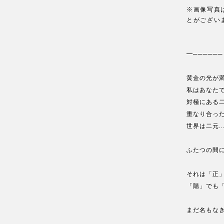
※画像写真
とがござい
━────── 
黄金の光が
私はあなた
対極にある
重なり合っ
世界は二元..
ふたつの間
それは「正
「陽」でも
まだ名もな