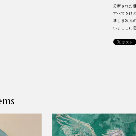
分断された
すべてをひ
新しき次元
いまここに
ems