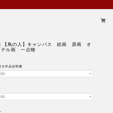
 ｜【鳥の人】キャンバス 絵画 原画 オ
ステル画 一点物
付き作品証明書
ど