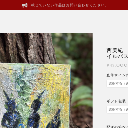
載せていない作品はお問い合わせください。
西美紀
イルパ
¥45,000
直筆サイン
ギフト包装
配送の箱な