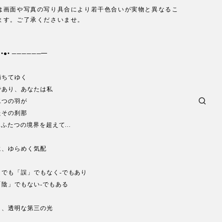
は画面や写真の写り具合により若干色合いが実物と異なるこ
ます。ご了承くださいませ。
•●• ──────━
満ちてゆく
であり、あなたは私
二つの羽が
たその刹那
.ふたつの境界を超えて...
に、ゆらめく気配
」でも「誤」でもなく-でもあり
「陰」でもない-でもある
き、透明な第三の光