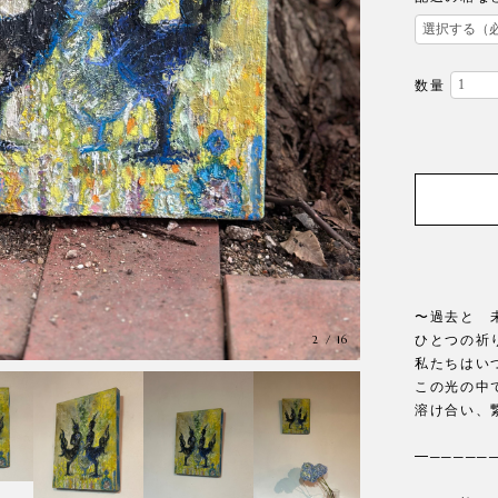
数量
〜過去と 
3
/
16
ひとつの祈
私たちは
この光の中
溶け合い、
━──────