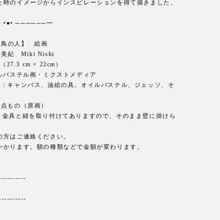
た時のイメージからインスピレーションを得て描きました。
 •●• ──────━
 【鳥の人】 絵画
美紀 Miki Nishi
（27.3 cm × 22cm）
イルパステル画・ミクストメディア
材：キャンバス、油絵の具、オイルパステル、ジェッソ、そ
一点もの（原画）
し。金具と紐を取り付けてありますので、そのまま壁に掛けら
の方はご連絡ください。
かかります。額の種類などで金額が変わります。
----------
----------