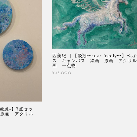
西美紀 ｜【飛翔〜soar freely〜】ペガ
ス キャンバス 絵画 原画 アクリ
画 一点物
¥45,000
薫風-】3点セッ
 原画 アクリル