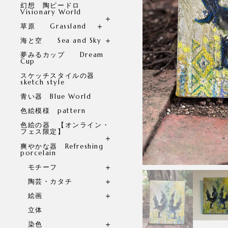
幻想 陶ビードロ
Visionary World
草原 Grassland
海と空 Sea and Sky
夢みるカップ Dream
Cup
スケッチスタイルの器
sketch style
青い器 Blue World
色絵模様 pattern
色絵の器 【オンライン・
フェス限定】
爽やかな器 Refreshing
porcelain
モチーフ
陶芸・カタチ
絵画
立体
染色