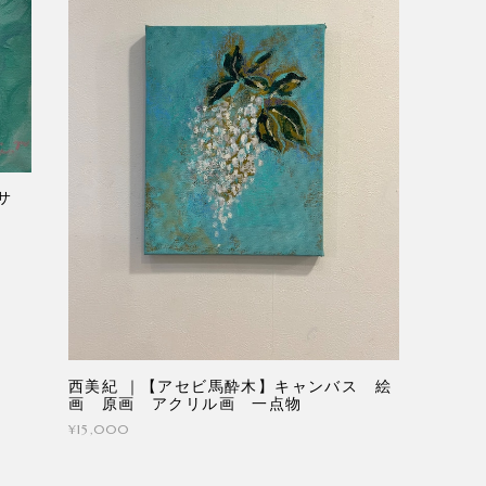
サ
ル
西美紀 ｜【アセビ馬酔木】キャンバス 絵
画 原画 アクリル画 一点物
¥15,000