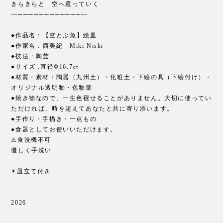
きらきらと 空へ還っていく
━────────────━
●作品名 : 【空とぶ魚】絵皿
●作家名 : 西美紀 Miki Nishi
●技法 : 陶芸
●サイズ :直径Φ16.7㎝
●材質・素材：陶器（九州土）・化粧土・下絵の具（下絵付け）・
オリジナル透明釉・色釉薬
●焼き物なので、一生色褪せることがありません。大切に使ってい
ただければ、時を超えてあなたと共に寄り添います。
●手作り・手描き・一点もの
●食器としてお使いいただけます。
⚠︎食洗機不可
優しく手洗い
✴︎皿立て付き
2026