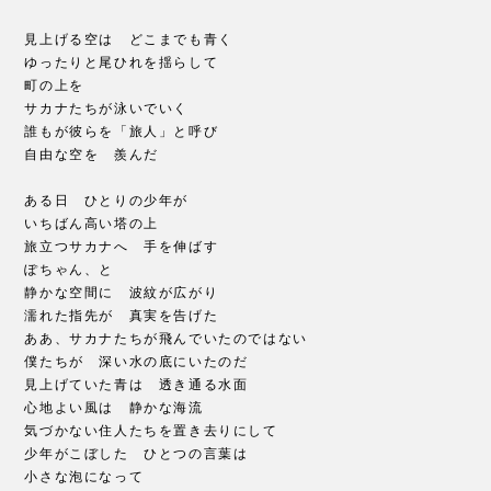
見上げる空は どこまでも青く
ゆったりと尾ひれを揺らして
町の上を
サカナたちが泳いでいく
誰もが彼らを「旅人」と呼び
自由な空を 羨んだ
ある日 ひとりの少年が
いちばん高い塔の上
旅立つサカナへ 手を伸ばす
ぽちゃん、と
静かな空間に 波紋が広がり
濡れた指先が 真実を告げた
ああ、サカナたちが飛んでいたのではない
僕たちが 深い水の底にいたのだ
見上げていた青は 透き通る水面
心地よい風は 静かな海流
気づかない住人たちを置き去りにして
少年がこぼした ひとつの言葉は
小さな泡になって