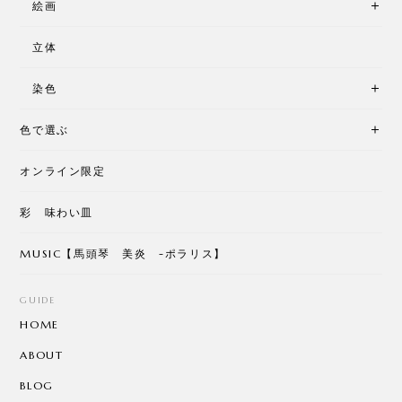
絵画
立体
染色
色で選ぶ
オンライン限定
彩 味わい皿
MUSIC【馬頭琴 美炎 -ポラリス】
GUIDE
HOME
ABOUT
BLOG