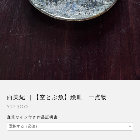
3
/
4
西美紀 ｜【空とぶ魚】絵皿 一点物
¥27,500
直筆サイン付き作品証明書