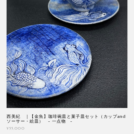
西美紀 ｜【金魚】珈琲碗皿と菓子皿セット（カップand
ソーサー・絵皿） - 一点物 -
¥55,000