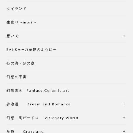
タイランド
生宣り〜inori〜
想いで
BANKA〜万華鏡のように〜
心の海・夢の森
幻想の宇宙
幻想陶画 Fantasy Ceramic art
夢浪漫 Dream and Romance
幻想 陶ビードロ Visionary World
草原 Grassland