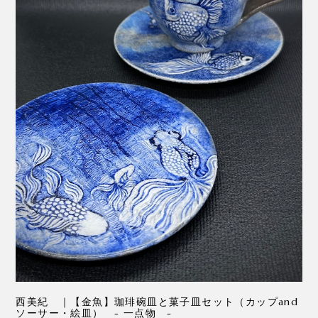
西美紀 ｜【金魚】珈琲碗皿と菓子皿セット（カップand
ソーサー・絵皿） - 一点物 -