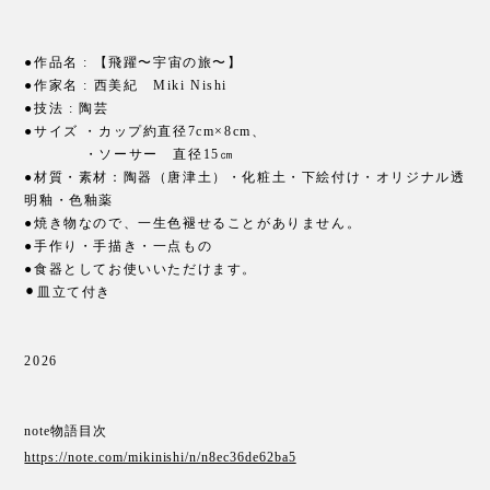
●作品名 : 【飛躍〜宇宙の旅〜】
●作家名 : 西美紀 Miki Nishi
●技法 : 陶芸
●サイズ ・カップ約直径7cm×8cm、
・ソーサー 直径15㎝
●材質・素材：陶器（唐津土）・化粧土・下絵付け・オリジナル透
明釉・色釉薬
●焼き物なので、一生色褪せることがありません。
●手作り・手描き・一点もの
●食器としてお使いいただけます。
⚫︎皿立て付き
2026
note物語目次
https://note.com/mikinishi/n/n8ec36de62ba5