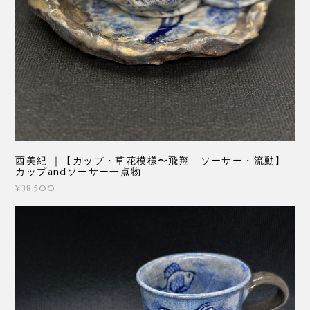
西美紀 ｜【カップ・草花模様〜飛翔 ソーサー・流動】
カップandソーサー一点物
¥38,500