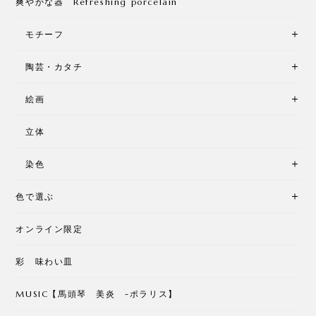
爽やかな器 Refreshing porcelain
モチーフ
陶芸・カタチ
絵画
立体
染色
色で選ぶ
オンライン限定
彩 味わい皿
MUSIC【馬頭琴 美炎 -ポラリス】