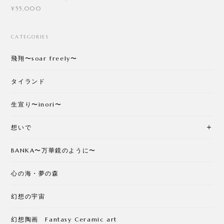
¥55,000
CATEGORIES
飛翔〜soar freely〜
タイランド
生宣り〜inori〜
想いで
BANKA〜万華鏡のように〜
心の海・夢の森
幻想の宇宙
幻想陶画 Fantasy Ceramic art