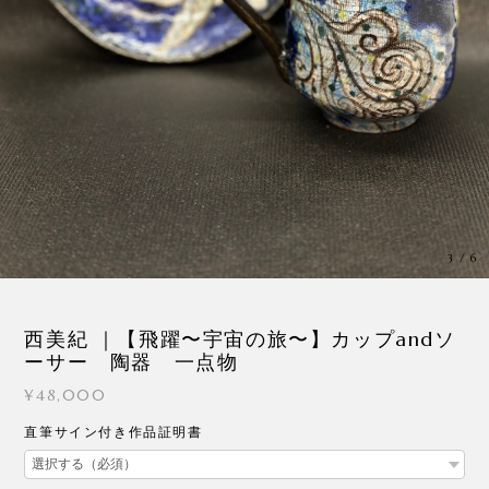
3
/
6
西美紀 ｜【飛躍〜宇宙の旅〜】カップandソ
ーサー 陶器 一点物
¥48,000
直筆サイン付き作品証明書