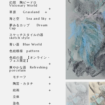
幻想 陶ビードロ
Visionary World
草原 Grassland
海と空 Sea and Sky
夢みるカップ Dream
Cup
スケッチスタイルの器
sketch style
青い器 Blue World
色絵模様 pattern
色絵の器 【オンライン・
フェス限定】
爽やかな器 Refreshing
porcelain
モチーフ
陶芸・カタチ
絵画
立体
染色