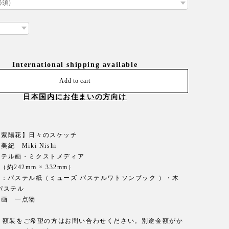
International shipping available
Add to cart
日本国内にお住まいの方向け
 【紫陽花】日々のスケッチ
美紀 Miki Nishi
パステル画・ミクストメディア
（約242mm × 332mm）
材：パステル紙（ミューズ パステルワトソンブック ）・木
パステル
原画 一点物
し。額装をご希望の方はお問い合わせください。別途金額がか