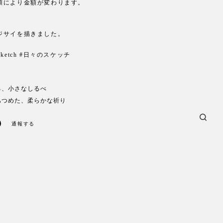
額により金額が変わります。
ジサイを描きました。
ketch #日々のスケッチ
る、小さなしるべ
あつめた、柔らかな祈り
通報する