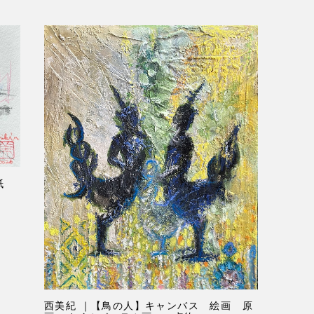
 紙
西美紀 ｜【鳥の人】キャンバス 絵画 原