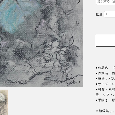
数量
●作品名 :
●作家名 : 西
●技法 : 
1
/
2
●サイズ F4 
●材質・素
炭・ソフト
●手描き・
✴︎額縁無