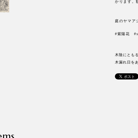
かります。
庭のヤマア
#紫陽花 #s
木陰にとも
木漏れ日を
ems