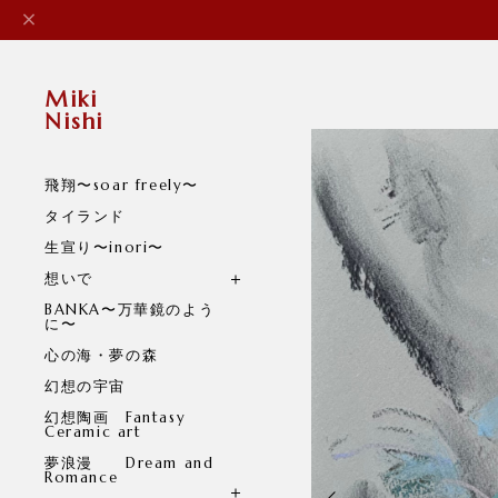
Miki
Nishi
飛翔〜soar freely〜
タイランド
生宣り〜inori〜
想いで
BANKA〜万華鏡のよう
に〜
心の海・夢の森
幻想の宇宙
幻想陶画 Fantasy
Ceramic art
夢浪漫 Dream and
Romance