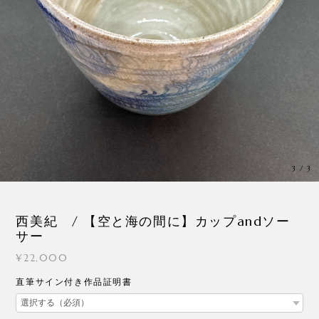
3
/
3
西美紀 / 【空と海の間に】カップandソー
サー
¥22,000
直筆サイン付き作品証明書