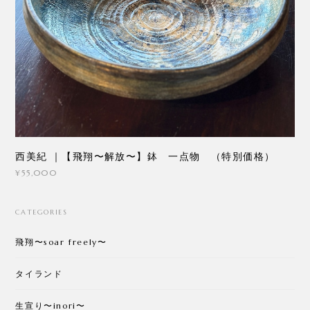
西美紀 ｜【飛翔〜解放〜】鉢 一点物 （特別価格）
¥55,000
CATEGORIES
飛翔〜soar freely〜
タイランド
生宣り〜inori〜